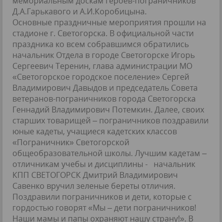
мемориальным доскам героев-пограничников
Д.А.Гарькавого и А.И.Коробицына.
Основные праздничные мероприятия прошли на
стадионе г. Светогорска. В официальной части
праздника ко всем собравшимся обратились
начальник Отдела в городе Светогорске Игорь
Сергеевич Теренин, глава администрации МО
«Светогорское городское поселение» Сергей
Владимирович Давыдов и председатель Совета
ветеранов-пограничников города Светогорска
Геннадий Владимирович Потемкин. Далее, своих
старших товарищей – пограничников поздравили
юные кадеты, учащиеся кадетских классов
«Пограничник» Светогорской
общеобразовательной школы. Лучшим кадетам –
отличникам учебы и дисциплины - начальник
КПП СВЕТОГОРСК Дмитрий Владимирович
Савенко вручил зеленые береты отличия.
Поздравили пограничников и дети, которые с
гордостью говорят «Мы – дети пограничников!
Наши мамы и папы охраняют нашу страну!». В