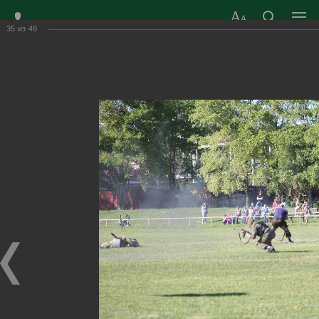
35
из
49
СВЕТОГОРСКОЕ ГОРОДСКОЕ
ПОСЕЛЕНИЕ ВЫБОРГСКОГО
МУНИЦИПАЛЬНОГО РАЙОНА
ЛЕНИНГРАДСКОЙ ОБЛАСТИ
Приёмная 8
(81378) 6-06-80,
+7 (921) 782-59-41
ЕДДС 8 (81378) 2-21-75
круглосуточно